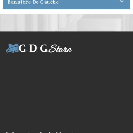

Bannière De Gauche