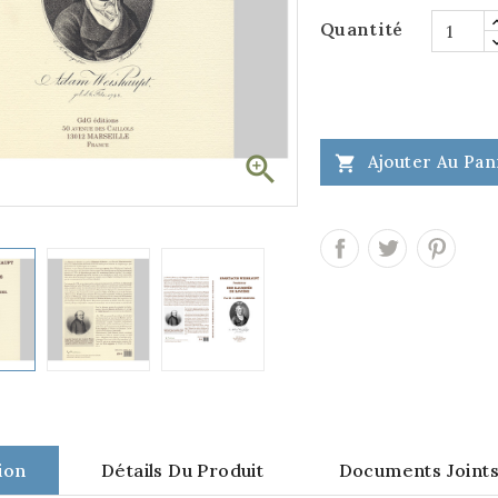
Quantité

Ajouter Au Pan

ion
Détails Du Produit
Documents Joint