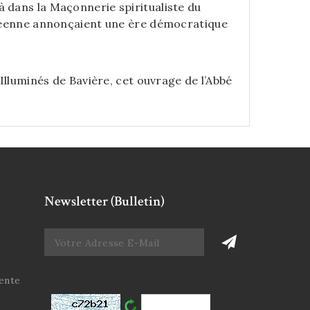
 dans la Maçonnerie spiritualiste du
opéenne annonçaient une ère démocratique
Illuminés de Bavière, cet ouvrage de l’Abbé
Newsletter (Bulletin)
Entrer le code de sécurité
ente