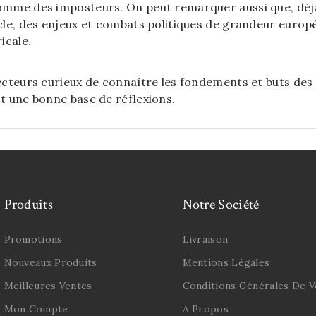
omme des imposteurs. On peut remarquer aussi que, déjà
ècle, des enjeux et combats politiques de grandeur eur
ricale.
ecteurs curieux de connaître les fondements et buts des 
st une bonne base de réflexions.
Produits
Notre Société
Promotions
Livraison
Nouveaux Produits
Mentions Légales
Meilleures Ventes
Conditions Générales De V
Mon Compte
A Propos