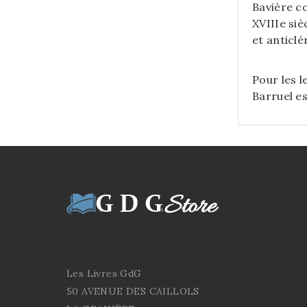
Bavière c
XVIIIe si
et anticlé
Pour les l
Barruel e
Les Livres GdG
50 AVENUE DES CAILLOLS