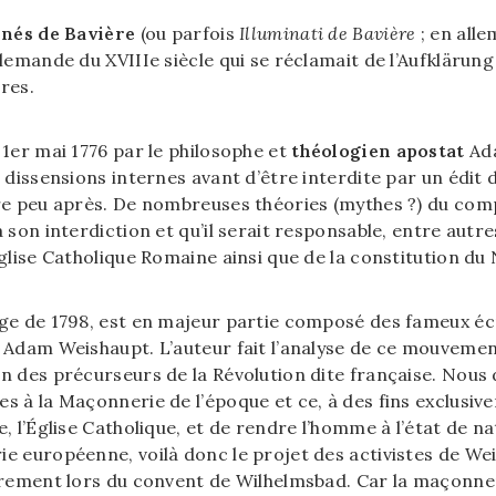
inés de Bavière
(ou parfois
Illuminati de Bavière
; en all
lemande du XVIIIe siècle qui se réclamait de l’Aufklärun
res.
1er mai 1776 par le philosophe et
théologien apostat
Ada
 dissensions internes avant d’être interdite par un édit
re peu après. De nombreuses théories (mythes ?) du comp
 son interdiction et qu’il serait responsable, entre autr
Église Catholique Romaine ainsi que de la constitution d
ge de 1798, est en majeur partie composé des fameux écri
Adam Weishaupt. L’auteur fait l’analyse de ce mouvement 
n des précurseurs de la Révolution dite française. Nous 
 à la Maçonnerie de l’époque et ce, à des fins exclusivem
, l’Église Catholique, et de rendre l’homme à l’état de nat
 européenne, voilà donc le projet des activistes de Weis
èrement lors du convent de Wilhelmsbad. Car la maçonneri