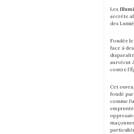
Les
Illum
secrète al
des Lumiè
Fondée le 
face à des
disparaît
survécut à
contre l’
Cet ouvra
fondé par 
comme l’u
empruntées
oppressive
maçonnerie
particuli