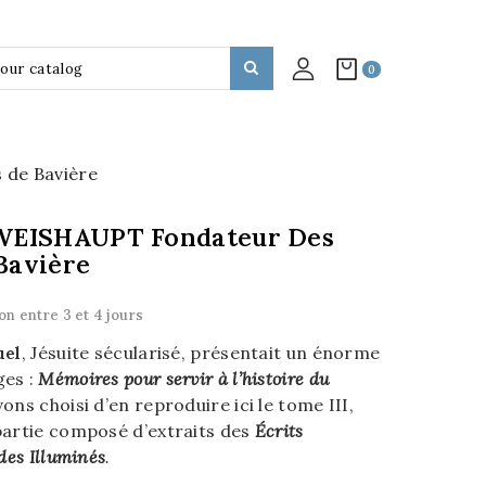
0
 de Bavière
EISHAUPT Fondateur Des
Bavière
on entre 3 et 4 jours
uel
, Jésuite sécularisé, présentait un énorme
ges :
Mémoires pour servir à l’histoire du
ons choisi d’en reproduire ici le tome III,
partie composé d’extraits des
Écrits
des Illuminés
.