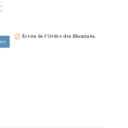

Écrits de l’Ordre des Illuminés.
ier
s